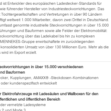
 ist Entwickler des europäischen Ladestecker-Standards für
wie führender Hersteller von Industriesteckvorrichtungen. Das
t Tochtergesellschaften und Vertretungen in über 90 Ländern
igt weltweit 1.000 Mitarbeiter, davon zwei Drittel in Deutschland.
umfasst genormte industrielle Steckvorrichtungen in über 15.000
hrungen und Bauformen sowie alle Felder der Elektromobilität:
eckvorrichtung über das Ladekabel bis hin zu komplexen
 MENNEKES-Gruppe erwirtschaftete im zurückliegenden
 konsolidierten Umsatz von über 130 Millionen Euro. Mehr als die
wird im Export erzielt.
eckvorrichtungen in über 15.000 verschiedenen
und Bauformen
ecker, Kupplungen, AMAXX® -Steckdosen-Kombinationen
 oder kundenspezifisch entwickelt
 Elektrofahrzeuge mit Ladesäulen und Wallboxen für den
ffentlichen und öffentlichen Bereich
 oder vernetzte Ladesysteme
e 2 und Mode 3