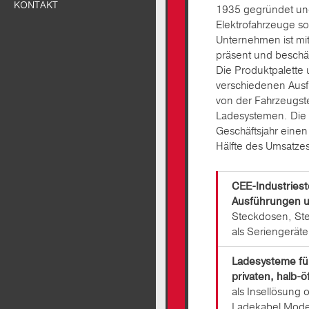
KONTAKT
1935 gegründet und
Elektrofahrzeuge so
Unternehmen ist mi
präsent und beschäft
Die Produktpalette 
verschiedenen Ausfü
von der Fahrzeugst
Ladesystemen. Die
Geschäftsjahr einen
Hälfte des Umsatzes 
CEE-Industriest
Ausführungen 
Steckdosen, St
als Seriengeräte
Ladesysteme für
privaten, halb-ö
als Insellösung
Ladekabel Mod