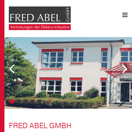
Previous
Next
slide
slide
FRED ABEL GMBH